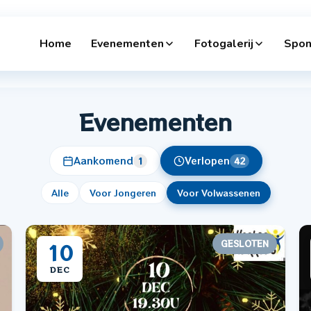
Home
Evenementen
Fotogalerij
Spon
Evenementen
Aankomend
Verlopen
1
42
Alle
Voor Jongeren
Voor Volwassenen
GESLOTEN
10
DEC