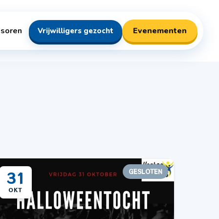
soren
Evenementen
Vrijwilligers gezocht
GESLOTEN
31
OKT