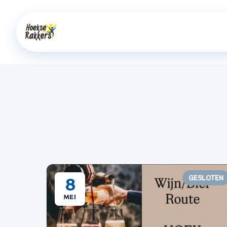
GESLOTEN
8
18+
MEI