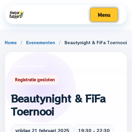
Menu
Home
/
Evenementen
/
Beautynight & FiFa Toernooi
Voor volwassenen
Voor volwassenen
Voor Jongeren
Voor jongeren
Voor jongeren
Speelweek 2025
Speelweek 2025
Registratie gesloten
Beautynight & FiFa
Toernooi
vrijdag 21 februari 2025
19:30 - 22:30