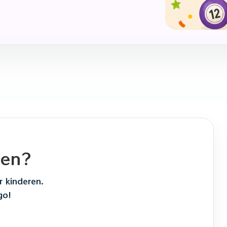
ten?
r kinderen.
go!