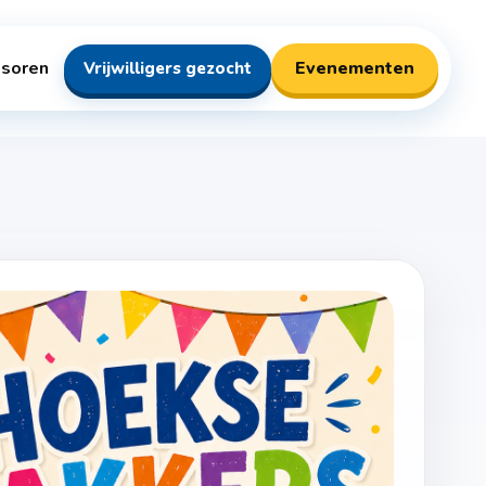
soren
Evenementen
Vrijwilligers gezocht