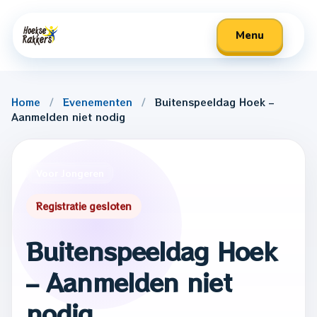
Menu
Home
/
Evenementen
/
Buitenspeeldag Hoek –
Aanmelden niet nodig
Voor volwassenen
Voor volwassenen
Voor Jongeren
Voor jongeren
Voor jongeren
Speelweek 2025
Speelweek 2025
Registratie gesloten
Buitenspeeldag Hoek
– Aanmelden niet
nodig