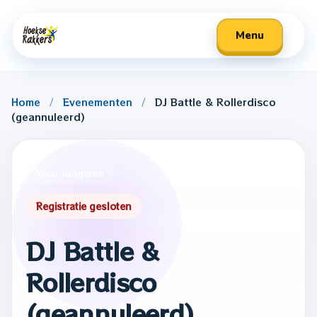
Menu
Home
/
Evenementen
/
DJ Battle & Rollerdisco
(geannuleerd)
Voor volwassenen
Voor volwassenen
Voor Jongeren
Voor jongeren
Voor jongeren
Speelweek 2025
Speelweek 2025
Registratie gesloten
DJ Battle &
Rollerdisco
(geannuleerd)