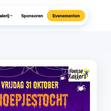
lerij
Sponsoren
Evenementen